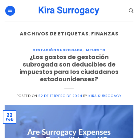
Saltar
al
contenido
ARCHIVOS DE ETIQUETAS:
FINANZAS
GESTACIÓN SUBROGADA
,
IMPUESTO
¿Los gastos de gestación
subrogada son deducibles de
impuestos para los ciudadanos
estadounidenses?
POSTED ON
22 DE FEBRERO DE 2024
BY
KIRA SURROGACY
22
Feb